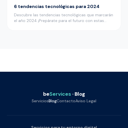
6 tendencias tecnológicas para 2024
Descubre las tendencias tecnológicas que marcarán
el año 2024 ¡Prepárate para el futuro con estas
innovaciones tecnológ…
be
Services
· Blog
Servicios
Blog
Contacto
Aviso Legal
Servicios para tu entorno digital