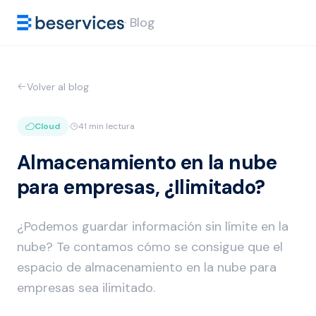
· Blog
Volver al blog
Cloud
·
41 min lectura
Almacenamiento en la nube
para empresas, ¿Ilimitado?
¿Podemos guardar información sin límite en la
nube? Te contamos cómo se consigue que el
espacio de almacenamiento en la nube para
empresas sea ilimitado.