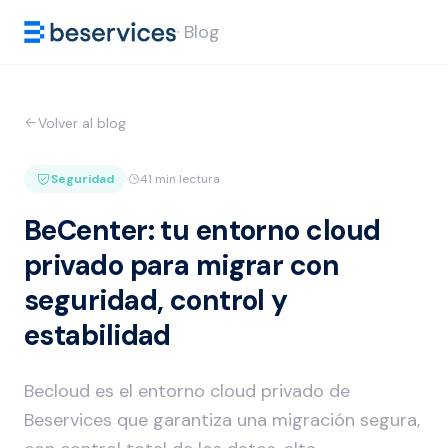
· Blog
Volver al blog
Seguridad
·
41 min lectura
BeCenter: tu entorno cloud
privado para migrar con
seguridad, control y
estabilidad
Becloud es el entorno cloud privado de
Beservices que garantiza una migración segura,