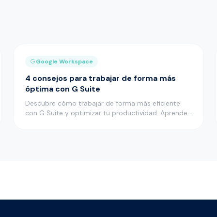
Google Workspace
4 consejos para trabajar de forma más
óptima con G Suite
Descubre cómo trabajar de forma más eficiente
con G Suite y optimizar tu productividad. Aprende
consejos y maximiza el …