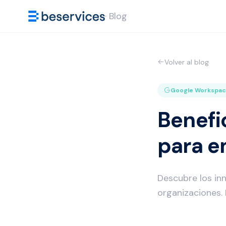
· Blog
Volver al blog
Google Workspa
Benefi
para e
Descubre los in
organizaciones.