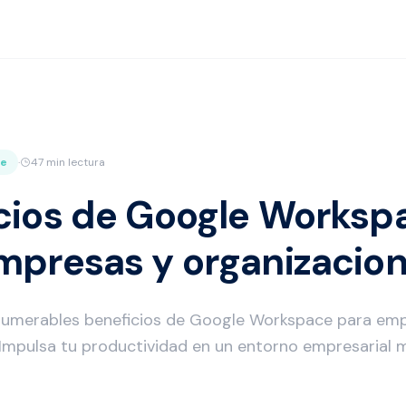
ce
·
47 min lectura
cios de Google Worksp
mpresas y organizacio
numerables beneficios de Google Workspace para em
 Impulsa tu productividad en un entorno empresarial 