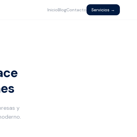
Inicio
Blog
Contacto
Servicios →
ace
nes
presas y
moderno.