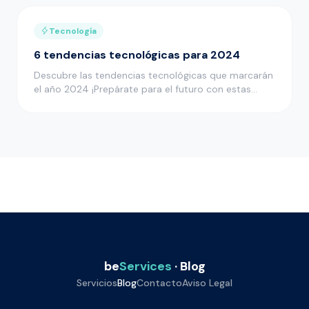
Tecnología
6 tendencias tecnológicas para 2024
Descubre las tendencias tecnológicas que marcarán
el año 2024 ¡Prepárate para el futuro con estas
innovaciones tecnológ…
be
Services
· Blog
Servicios
Blog
Contacto
Aviso Legal