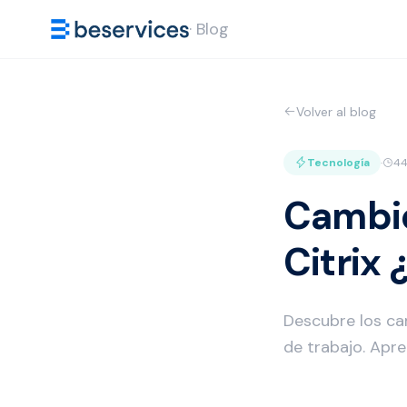
· Blog
Volver al blog
Tecnología
·
44
Cambio
Citrix
Descubre los cam
de trabajo. Apre