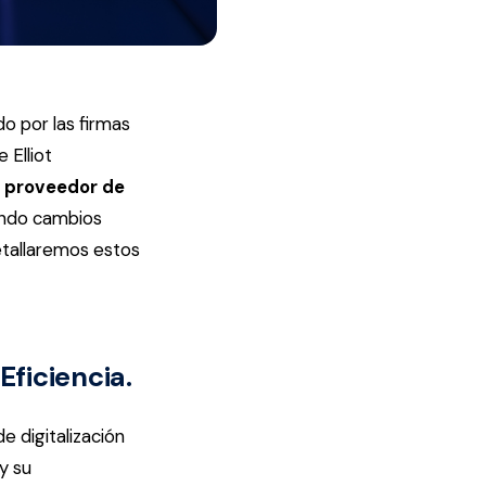
do por las firmas
 Elliot
el proveedor de
ando cambios
detallaremos estos
Eficiencia.
e digitalización
y su