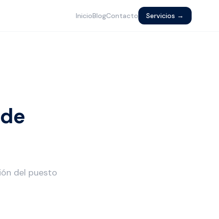
Inicio
Blog
Contacto
Servicios →
 de
ción del puesto