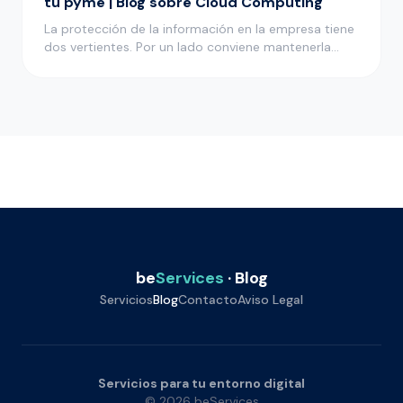
tu pyme | Blog sobre Cloud Computing
La protección de la información en la empresa tiene
dos vertientes. Por un lado conviene mantenerla
bien protegida para…
be
Services
· Blog
Servicios
Blog
Contacto
Aviso Legal
Servicios para tu entorno digital
© 2026 beServices