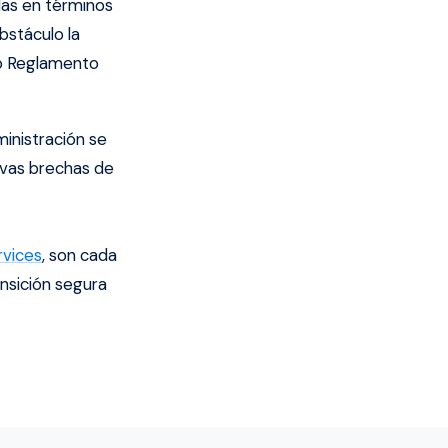
as en términos
bstáculo la
vo Reglamento
inistración se
uevas brechas de
vices
, son cada
nsición segura