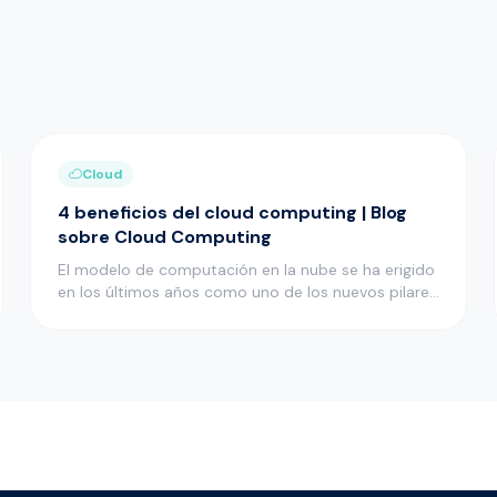
Cloud
4 beneficios del cloud computing | Blog
sobre Cloud Computing
El modelo de computación en la nube se ha erigido
en los últimos años como uno de los nuevos pilares
en el desarrollo i…