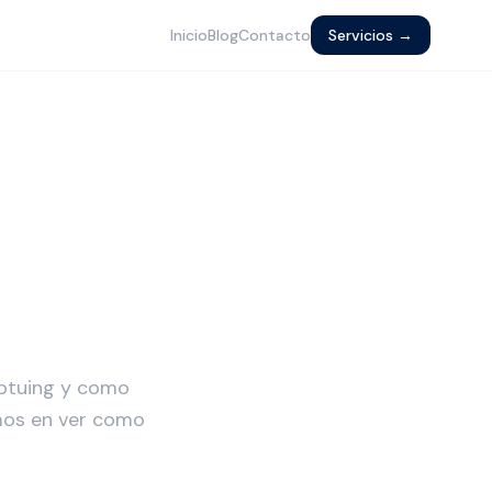
Inicio
Blog
Contacto
Servicios →
mptuing y como
mos en ver como