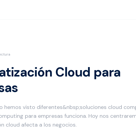
ectura
tización Cloud para
sas
o hemos visto diferentes&nbsp;soluciones cloud co
omputing para empresas funciona. Hoy nos centrare
n cloud afecta a los negocios.