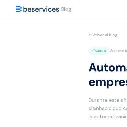
· Blog
Volver al blog
Cloud
·
42 min l
Automa
empre
Durante este añ
el&nbsp;cloud c
la automatizació