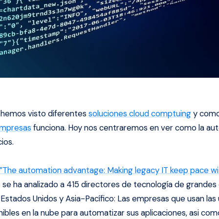
 hemos visto diferentes
soluciones cloud comptuing
y como
empresas
funciona. Hoy nos centraremos en ver como la au
ios.
”The automation advantage: Making legacy IT keep pace wi
se ha analizado a 415 directores de tecnología de grandes
 Estados Unidos y Asia-Pacífico: Las empresas que usan las 
nibles en la nube para automatizar sus aplicaciones, asi co