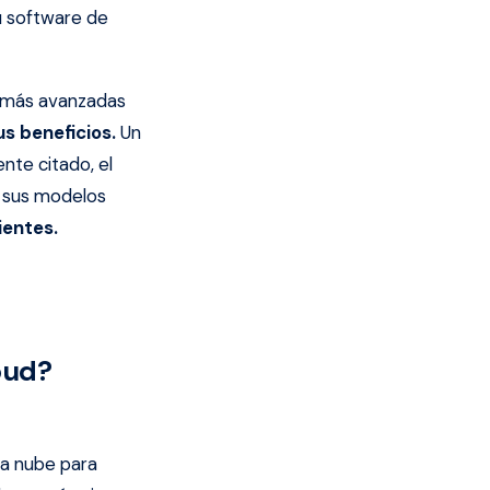
su software de
 más avanzadas
s beneficios.
Un
nte citado, el
n sus modelos
ientes.
oud?
 la nube para