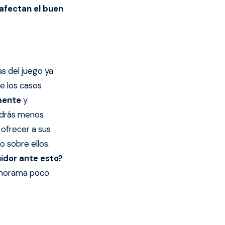
 afectan el buen
s del juego ya
de los casos
mente
y
endrás menos
 ofrecer a sus
o sobre ellos.
idor ante esto?
panorama poco