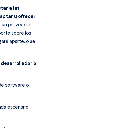
tar a las
daptar u ofrecer
e un proveedor
oporte sobre los
gará aparte, o se
 desarrollador o
de software o
ada escenario
.