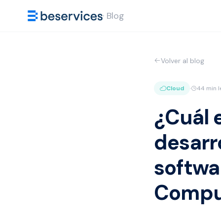
· Blog
Volver al blog
Cloud
·
44 min l
¿Cuál e
desarr
softwa
Compu