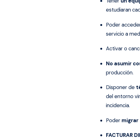
Tener
un equi
estudiaran cad
Poder acceder
servicio a medi
Activar o canc
No asumir cos
producción.
Disponer de
t
del entorno vi
incidencia.
Poder
migrar 
FACTURAR D