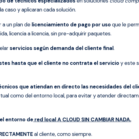
po de técnicos especializados
en soluciones
cloud comp
a caso y aplicaran cada solución.
 a un plan de
licenciamiento de pago por uso
que le perm
da, licencia a licencia, sin pre-adquirir paquetes.
elar
servicios según demanda del cliente final
.
tes hasta que el cliente no contrata el servicio
y este 
écnicos que atiendan en directo las necesidades del clie
rtual como del entorno local, para evitar y atender directa
el entorno de
red local A CLOUD SIN CAMBIAR NADA.
IRECTAMENTE
al cliente, como siempre.