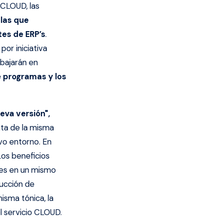
 CLOUD, las
 las que
es de ERP’s
.
or iniciativa
bajarán en
 programas y los
eva versión",
ta de la misma
vo entorno. En
Los beneficios
ntes en un mismo
ducción de
misma tónica, la
el servicio CLOUD.