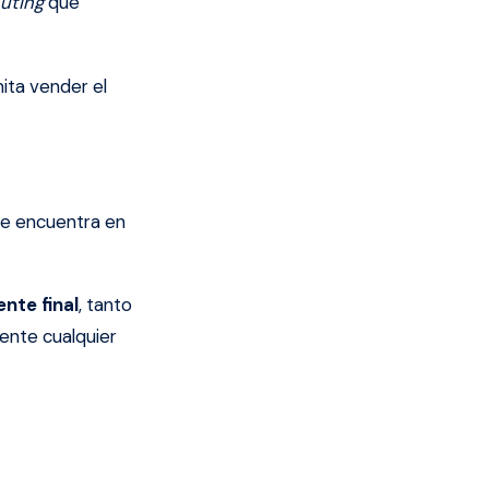
uting
que
ita vender el
se encuentra en
nte final
, tanto
mente cualquier