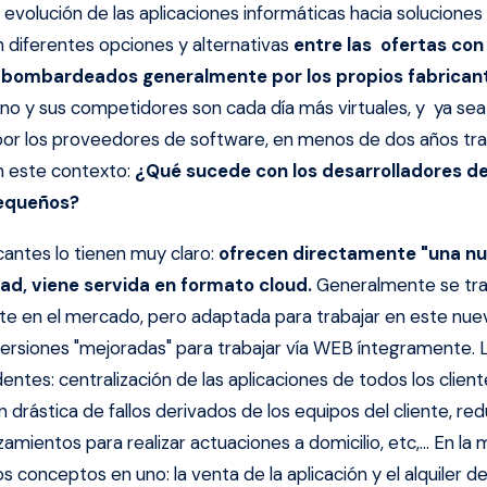
evolución de las aplicaciones informáticas hacia soluciones
diferentes opciones y alternativas
entre las ofertas con
 bombardeados generalmente por los propios fabricant
no y sus competidores son cada día más virtuales, y ya sea p
por los proveedores de software, en menos de dos años tra
n este contexto:
¿Qué sucede con los desarrolladores de
pequeños?
cantes lo tienen muy claro:
ofrecen directamente "una nu
d, viene servida en formato cloud.
Generalmente se tra
nte en el mercado, pero adaptada para trabajar en este nue
ersiones "mejoradas" para trabajar vía WEB íntegramente. 
dentes: centralización de las aplicaciones de todos los clie
 drástica de fallos derivados de los equipos del cliente, re
amientos para realizar actuaciones a domicilio, etc,... En la 
os conceptos en uno: la venta de la aplicación y el alquiler d