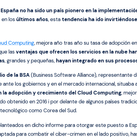
,
España no ha sido un país pionero en la implementaci
 en los
últimos años
, esta
tendencia ha ido invirtiéndos
oud Computing
, mejora año tras año su tasa de adopción en
que las
ventajas que ofrecen los servicios en la nube ha
as
, grandes y pequeñas,
hayan integrado en sus proceso
io de la BSA
(Business Software Alliance), representante de
e ante los gobiernos y en el mercado internacional, situaba 
en la adopción y crecimiento del Cloud Computing
, mejo
tado obtenido en 2016 i por delante de algunos países tradi
 tecnológico como Corea del Sud.
lanteados en dicho informe para otorgar este puesto a Es
daptada para combatir el ciber-crimen en el lado positivo, 