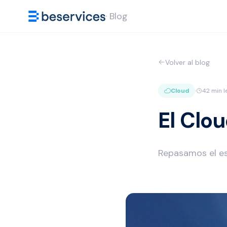
· Blog
Volver al blog
Cloud
·
42 min l
El Clo
Repasamos el es