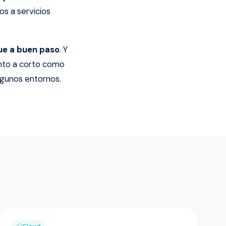
os a servicios
ue a buen paso
. Y
anto a corto como
lgunos entornos.
Cloud