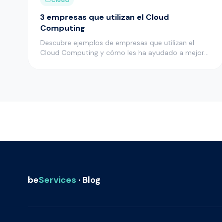
3 empresas que utilizan el Cloud
Computing
Descubre ejemplos de empresas que utilizan el
Cloud Computing y cómo les ha ayudado a mejorar
muchos aspectos de su act…
be
Services
· Blog