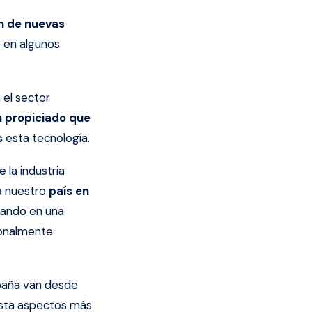
ón de nuevas
e
en algunos
 el sector
n propiciado que
s
esta tecnología.
 la industria
a nuestro
país en
rando en una
cionalmente
paña van desde
hasta aspectos más