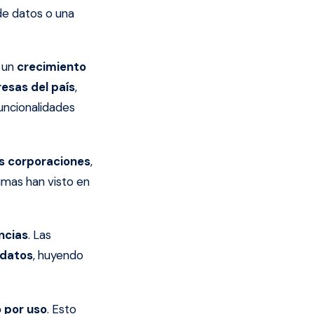
de datos o una
a un
crecimiento
esas del país
,
funcionalidades
es corporaciones
,
imas han visto en
ncias
. Las
 datos
, huyendo
 por uso
. Esto