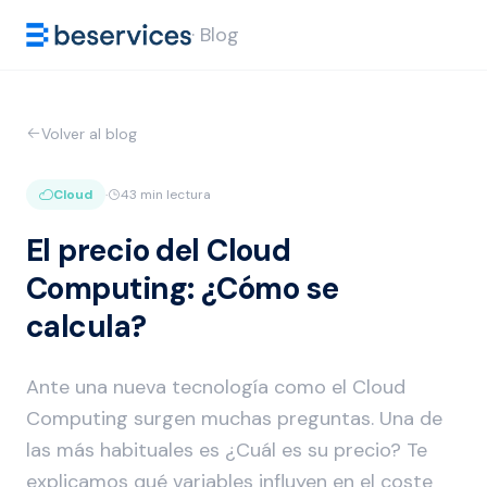
· Blog
Volver al blog
Cloud
·
43 min lectura
El precio del Cloud
Computing: ¿Cómo se
calcula?
Ante una nueva tecnología como el Cloud
Computing surgen muchas preguntas. Una de
las más habituales es ¿Cuál es su precio? Te
explicamos qué variables influyen en el coste