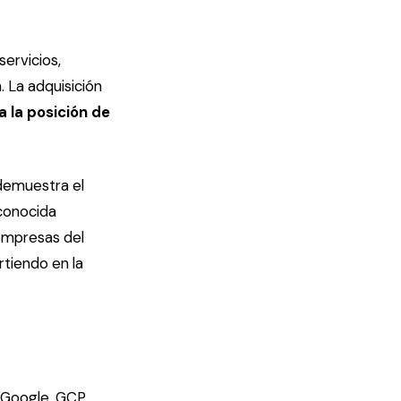
ervicios,
. La adquisición
a la posición de
demuestra el
econocida
 empresas del
rtiendo en la
 Google. GCP