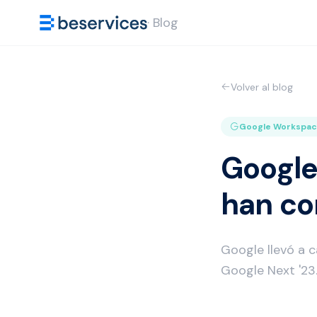
· Blog
Volver al blog
Google Workspa
Google
han co
Google llevó a 
Google Next '23