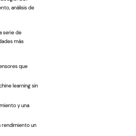
to, análisis de
a serie de
edades más
tensores que
hine learning sin
imiento y una
n rendimiento un