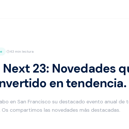
ce
·
43 min lectura
 Next 23: Novedades q
nvertido en tendencia.
cabo en San Francisco su destacado evento anual de te
. Os compartimos las novedades más destacadas.