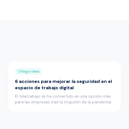
Seguridad
6 acciones para mejorar la seguridad en el
espacio de trabajo digital
El teletrabajo se ha convertido en una opción más
para las empresas tras la irrupción de la pandemia
de la COVID-19 y m…