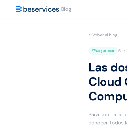
· Blog
Volver al blog
Seguridad
·
43 
Las do
Cloud 
Compu
Para contratar 
conocer todos l