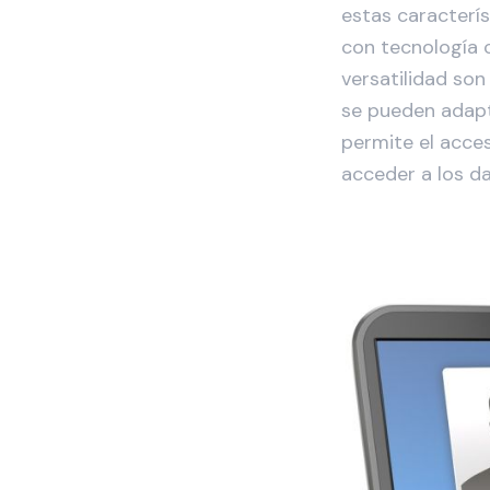
estas caracterís
con tecnología c
versatilidad so
se pueden adapt
permite el acce
acceder a los da