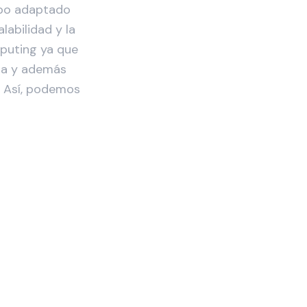
uipo adaptado
labilidad y la
mputing ya que
esa y además
. Así, podemos