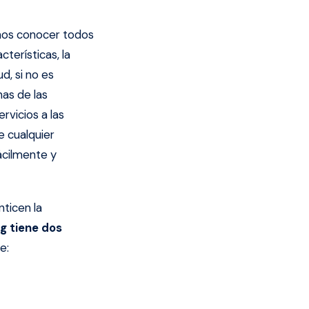
os conocer todos
terísticas, la
d, si no es
as de las
rvicios a las
 cualquier
ácilmente y
ticen la
g tiene dos
e: