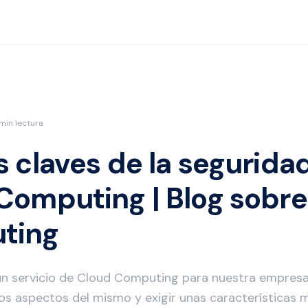
min lectura
s claves de la segurida
Computing | Blog sobre
ting
un servicio de Cloud Computing para nuestra empre
os aspectos del mismo y exigir unas características m