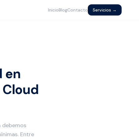
Inicio
Blog
Contacto
Servicios →
d en
 Cloud
sa debemos
ínimas. Entre