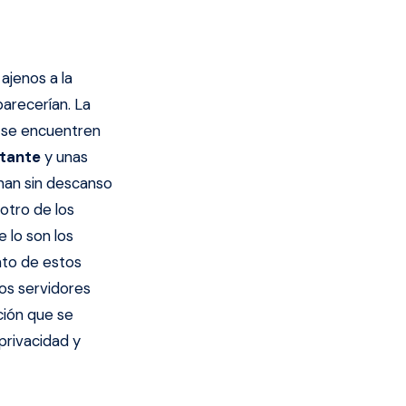
ajenos a la
arecerían. La
e se encuentren
tante
y unas
nan sin descanso
 otro de los
 lo son los
nto de estos
os servidores
ción que se
privacidad y