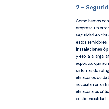
2.- Segurid
Como hemos coment
empresa. Un error
seguridad en clou
estos servidores.
instalaciones ó
y eso, a la larga,
aspectos que aum
sistemas de refri
almacenes de dato
necesitan un estr
almacena es críti
confidencialidad.