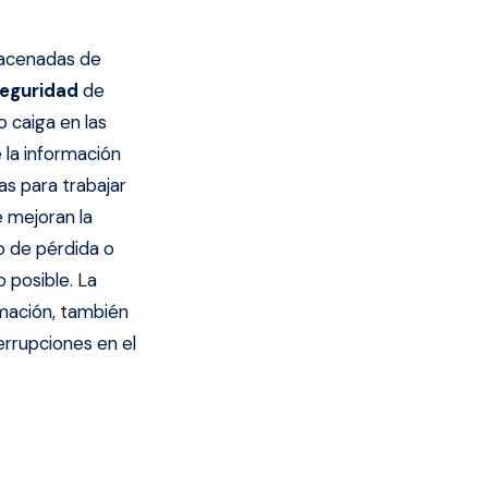
macenadas de
seguridad
de
o caiga en las
la información
as para trabajar
 mejoran la
o de pérdida o
 posible. La
rmación, también
errupciones en el