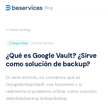
· Blog
Volver al blog
Seguridad
·
47 min lectura
¿Qué es Google Vault? ¿Sirve
como solución de backup?
En este artículo, os contamos qué es
Google&nbsp;Vault, sus funciones y si
realmente lo podemos utilizar como solución
de&nbsp;backup.&nbsp;&nbsp;