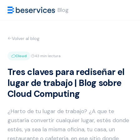
· Blog
Volver al blog
Cloud
·
43 min lectura
Tres claves para rediseñar el
lugar de trabajo | Blog sobre
Cloud Computing
¿Harto de tu lugar de trabajo? ¿A que te
gustaría convertir cualquier lugar, estés donde
estés, ya sea la misma oficina, tu casa, un
restaurante o cafetería, en ese sitio donde