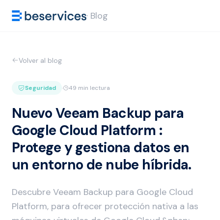
· Blog
Volver al blog
Seguridad
·
49 min lectura
Nuevo Veeam Backup para
Google Cloud Platform :
Protege y gestiona datos en
un entorno de nube híbrida.
Descubre Veeam Backup para Google Cloud
Platform, para ofrecer protección nativa a las