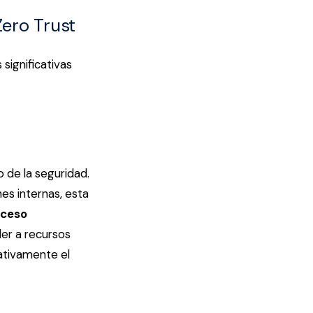
Zero Trust
significativas
o de la seguridad.
es internas, esta
cceso
der a recursos
cativamente el