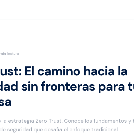
min lectura
ust: El camino hacia la
dad sin fronteras para 
sa
 la estrategia Zero Trust. Conoce los fundamentos y 
de seguridad que desafía el enfoque tradicional.