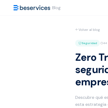
· Blog
Volver al blog
Seguridad
·
44 
Zero Tr
seguri
empre
Descubre qué es
esta estrategia 