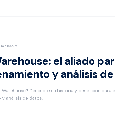
 min lectura
arehouse: el aliado par
namiento y análisis de
 Warehouse? Descubre su historia y beneficios para e
y análisis de datos.