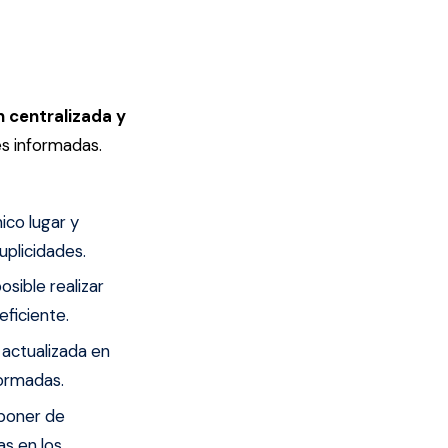
n centralizada y
nes informadas.
nico lugar y
uplicidades.
osible realizar
ficiente.
 actualizada en
formadas.
sponer de
as en los