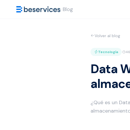
· Blog
Volver al blog
Tecnología
·
46
Data W
almace
¿Qué es un Data
almacenamiento 